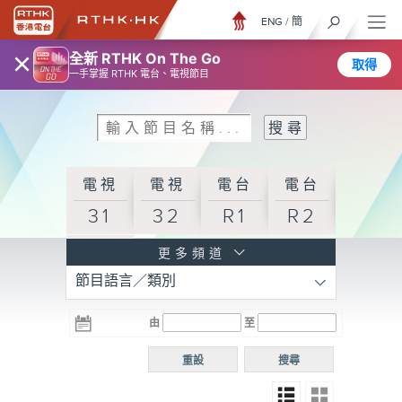
ENG
/
簡
×
全新 RTHK On The Go
取得
一手掌握 RTHK 電台、電視節目
電視
電視
電台
電台
31
32
R1
R2
電台
更多頻道
節目語言／類別
R3
電台
電台
電台
由
至
普通
R4
R5
話台
重設
搜尋