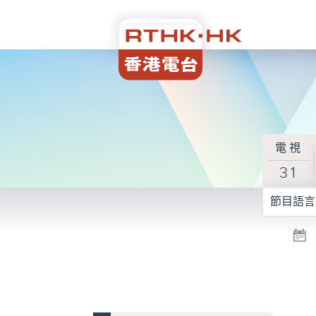
電視
31
節目語言