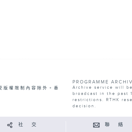
PROGRAMME ARCHI
Archive service will b
受版權限制內容除外。香
broadcast in the past 
restrictions. RTHK res
decision.
社 交
聯 絡