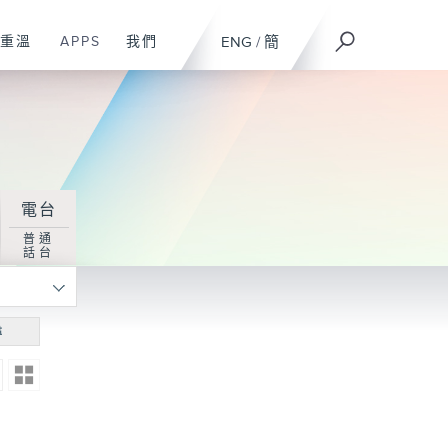
重溫
APPS
我們
ENG
/
簡
電台
普通
話台
尋