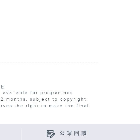
VE
e available for programmes
12 months, subject to copyright
erves the right to make the final
公眾回饋