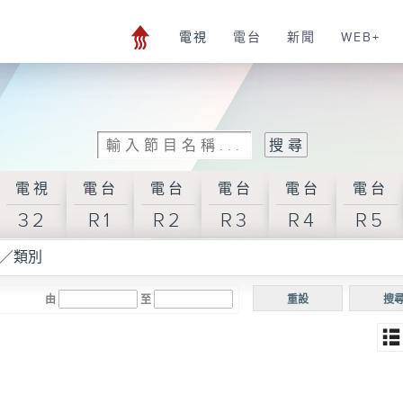
電視
電台
新聞
WEB+
電視
電台
電台
電台
電台
電台
32
R1
R2
R3
R4
R5
／類別
由
至
重設
搜