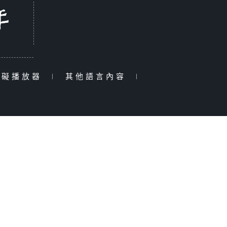
障礙播放器
|
其他語言內容
|