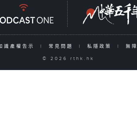
知識產權告示
|
常見問題
|
私隱政策
|
無
© 2026 rthk.hk