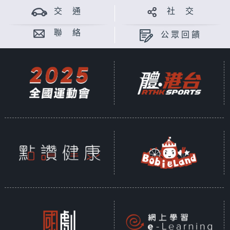
交 通
社 交
聯 絡
公眾回饋