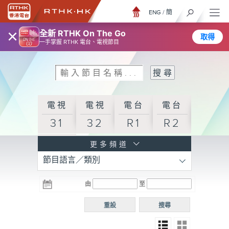
ENG
/
簡
×
全新 RTHK On The Go
取得
一手掌握 RTHK 電台、電視節目
電視
電視
電台
電台
31
32
R1
R2
電台
更多頻道
節目語言／類別
R3
電台
電台
電台
由
至
普通
R4
R5
話台
重設
搜尋