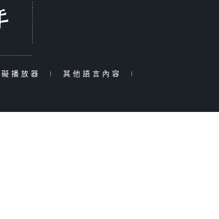
障礙播放器
|
其他語言內容
|