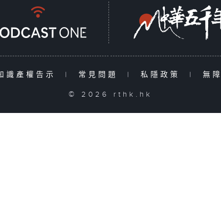
知識產權告示
|
常見問題
|
私隱政策
|
無
© 2026 rthk.hk