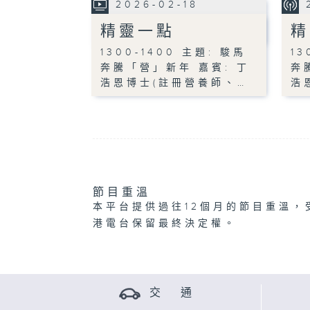
2026-02-18
精靈一點
精
1300-1400 主題: 駿馬
13
奔騰「營」新年 嘉賓: 丁
奔
浩恩博士(註冊營養師、…
浩
節目重溫
本平台提供過往12個月的節目重溫，
港電台保留最終決定權。
交 通