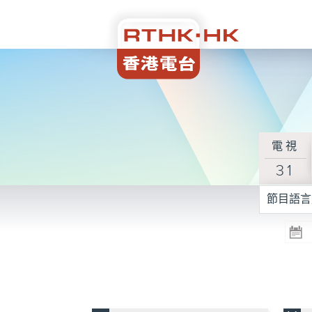
電視
31
節目語言