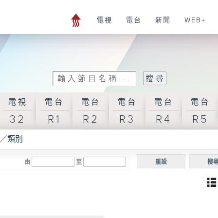
電視
電台
新聞
WEB+
電視
電台
電台
電台
電台
電台
32
R1
R2
R3
R4
R5
／類別
由
至
重設
搜