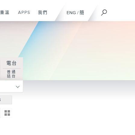
重溫
APPS
我們
ENG
/
簡
電台
普通
話台
尋