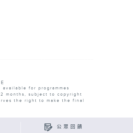
VE
e available for programmes
12 months, subject to copyright
erves the right to make the final
公眾回饋