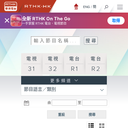
ENG
/
簡
×
全新 RTHK On The Go
取得
一手掌握 RTHK 電台、電視節目
電視
電視
電台
電台
31
32
R1
R2
電台
更多頻道
節目語言／類別
R3
電台
電台
電台
由
至
普通
R4
R5
話台
重設
搜尋