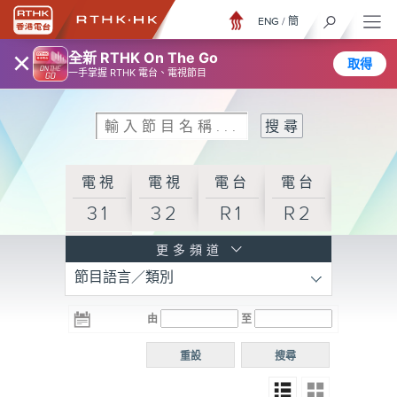
ENG
/
簡
×
全新 RTHK On The Go
取得
一手掌握 RTHK 電台、電視節目
電視
電視
電台
電台
31
32
R1
R2
電台
更多頻道
節目語言／類別
R3
電台
電台
電台
由
至
普通
R4
R5
話台
重設
搜尋