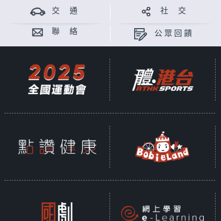
交 通
社 交
聯 絡
公眾回饋