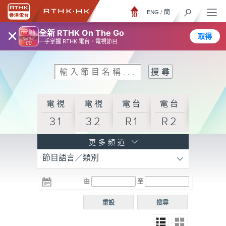
ENG
/
簡
×
全新 RTHK On The Go
取得
一手掌握 RTHK 電台、電視節目
電視
電視
電台
電台
31
32
R1
R2
電台
更多頻道
節目語言／類別
R3
電台
電台
電台
由
至
普通
R4
R5
話台
重設
搜尋