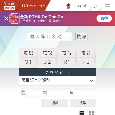
ENG
/
簡
×
全新 RTHK On The Go
取得
一手掌握 RTHK 電台、電視節目
電視
電視
電台
電台
31
32
R1
R2
電台
更多頻道
節目語言／類別
R3
電台
電台
電台
由
至
普通
R4
R5
話台
重設
搜尋