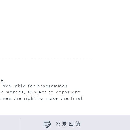
VE
e available for programmes
12 months, subject to copyright
erves the right to make the final
公眾回饋