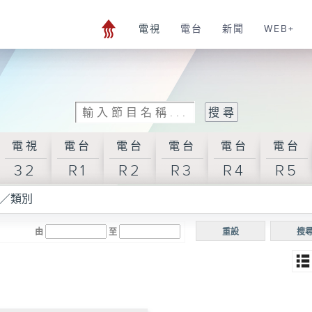
電視
電台
新聞
WEB+
電視
電台
電台
電台
電台
電台
32
R1
R2
R3
R4
R5
／類別
由
至
重設
搜