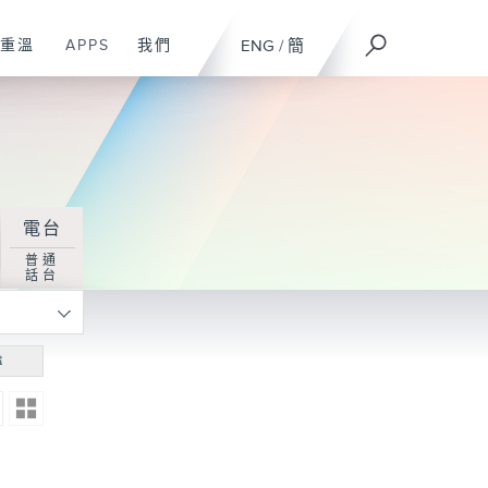
重溫
APPS
我們
ENG
/
簡
電台
普通
話台
尋