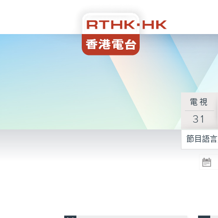
電視
31
節目語言