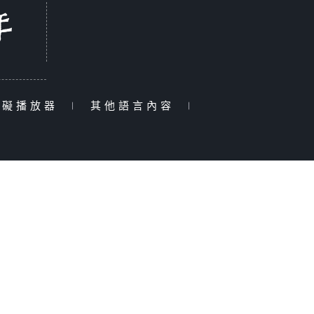
障礙播放器
|
其他語言內容
|