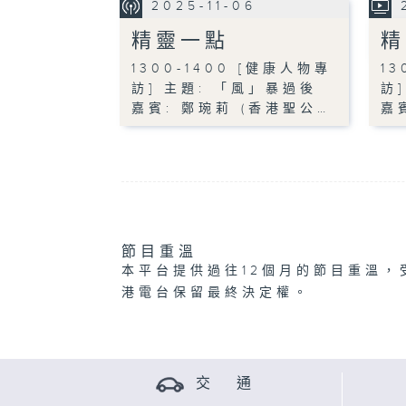
2025-11-06
精靈一點
精
1300-1400 [健康人物專
13
訪] 主題: 「風」暴過後
訪
嘉賓: 鄭琬莉 (香港聖公…
嘉
節目重溫
本平台提供過往12個月的節目重溫，
港電台保留最終決定權。
交 通