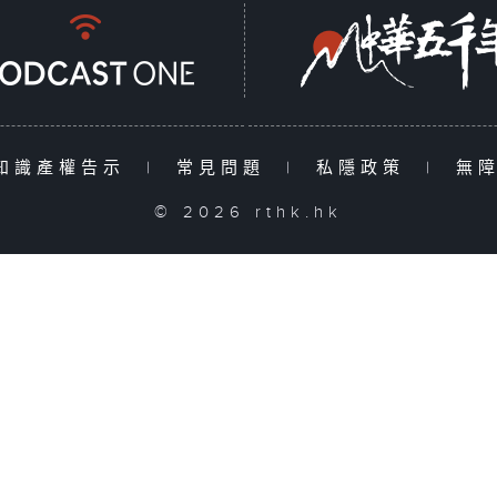
知識產權告示
|
常見問題
|
私隱政策
|
無
© 2026 rthk.hk