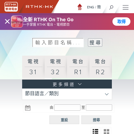
ENG
/
簡
×
全新 RTHK On The Go
取得
一手掌握 RTHK 電台、電視節目
電視
電視
電台
電台
31
32
R1
R2
電台
更多頻道
節目語言／類別
R3
電台
電台
電台
由
至
普通
R4
R5
話台
重設
搜尋