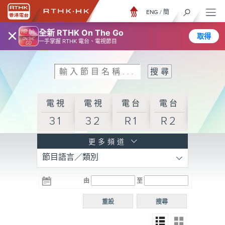
ENG
/
簡
×
全新 RTHK On The Go
取得
一手掌握 RTHK 電台、電視節目
電視
電視
電台
電台
31
32
R1
R2
電台
更多頻道
節目語言／類別
R3
電台
電台
電台
由
至
普通
R4
R5
話台
重設
搜尋