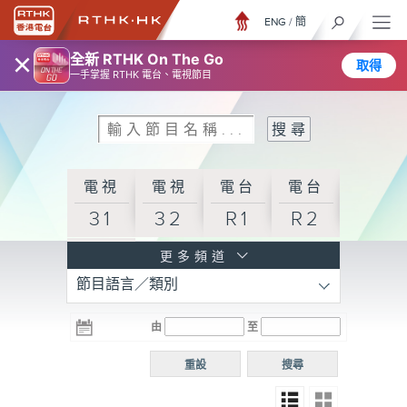
ENG
/
簡
×
全新 RTHK On The Go
取得
一手掌握 RTHK 電台、電視節目
電視
電視
電台
電台
31
32
R1
R2
電台
更多頻道
節目語言／類別
R3
電台
電台
電台
由
至
普通
R4
R5
話台
重設
搜尋