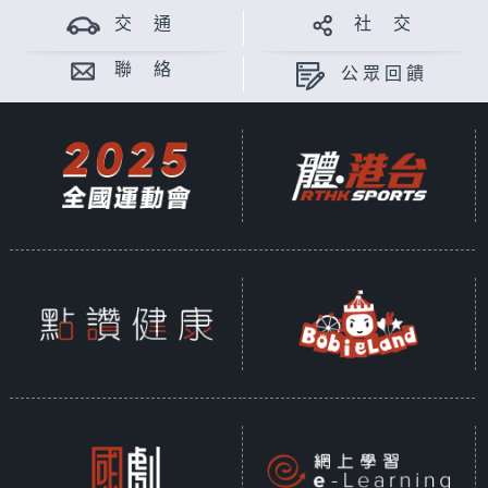
交 通
社 交
聯 絡
公眾回饋