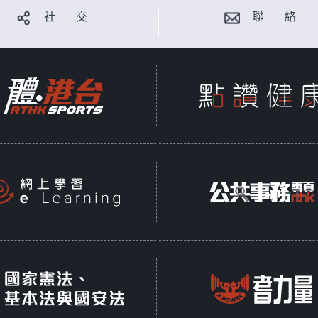
社 交
聯 絡