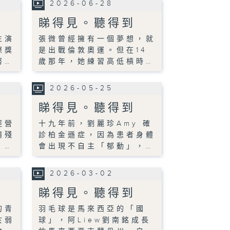
2026-06-28
睇得見。聽得到
生演
張微曾經擁有一個夢想，就
際獎
是出戰倫敦奧運。但在14
努…
歲那年，她練習高低槓時…
2026-05-25
睇得見。聽得到
經營
十九年前，劉麗珍Amy 確
請殘
診柏金遜症，因為患者身體
，…
會出現不自主「郁動」，…
2026-03-02
睇得見。聽得到
的青
羽毛球是馬來西亞的「國
於弱
球」，阿Liew劉南銘成長