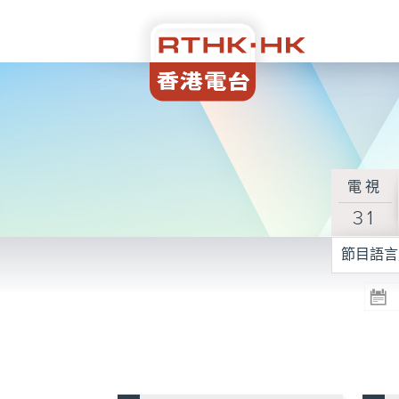
電視
31
節目語言