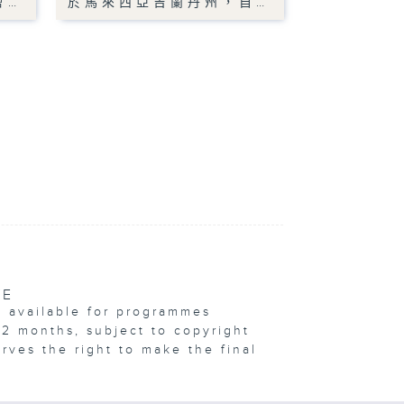
會…
於馬來西亞吉蘭丹州，自…
VE
e available for programmes
12 months, subject to copyright
erves the right to make the final