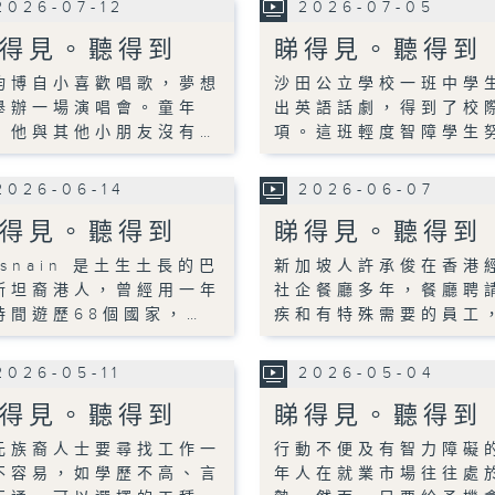
2026-07-12
2026-07-05
得見。聽得到
睇得見。聽得到
鈞博自小喜歡唱歌，夢想
沙田公立學校一班中學
舉辦一場演唱會。童年
出英語話劇，得到了校
，他與其他小朋友沒有…
項。這班輕度智障學生
2026-06-14
2026-06-07
得見。聽得到
睇得見。聽得到
usnain 是土生土長的巴
新加坡人許承俊在香港
斯坦裔港人，曾經用一年
社企餐廳多年，餐廳聘
時間遊歷68個國家，…
疾和有特殊需要的員工
2026-05-11
2026-05-04
得見。聽得到
睇得見。聽得到
元族裔人士要尋找工作一
行動不便及有智力障礙
不容易，如學歷不高、言
年人在就業市場往往處