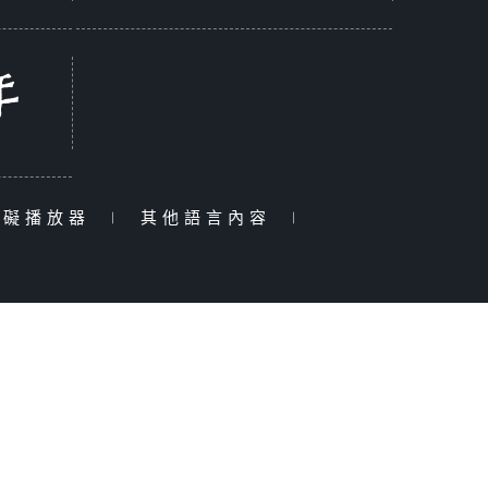
障礙播放器
|
其他語言內容
|