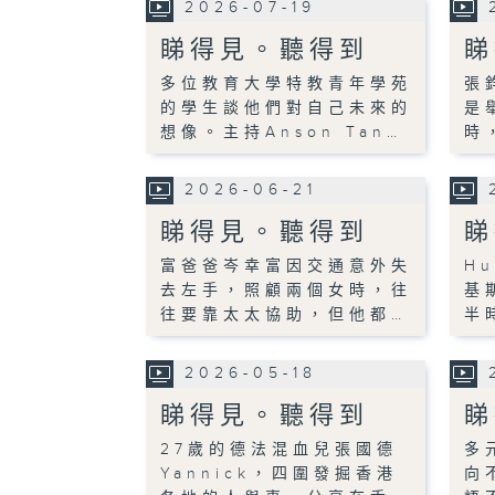
2026-07-19
睇得見。聽得到
睇
多位教育大學特教青年學苑
張
的學生談他們對自己未來的
是
想像。主持Anson Tan…
時
2026-06-21
睇得見。聽得到
睇
富爸爸岑幸富因交通意外失
H
去左手，照顧兩個女時，往
基
往要靠太太協助，但他都…
半
2026-05-18
睇得見。聽得到
睇
27歲的德法混血兒張國德
多
Yannick，四圍發掘香港
向