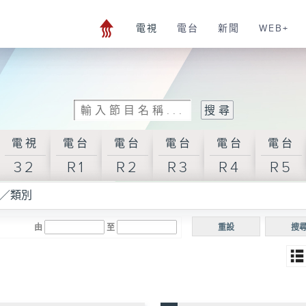
電視
電台
新聞
WEB+
電視
電台
電台
電台
電台
電台
32
R1
R2
R3
R4
R5
／類別
由
至
重設
搜