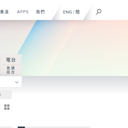
重溫
APPS
我們
ENG
/
簡
電台
普通
話台
尋