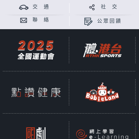
交 通
社 交
聯 絡
公眾回饋