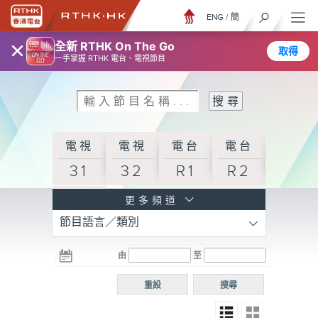
ENG
/
簡
×
全新 RTHK On The Go
取得
一手掌握 RTHK 電台、電視節目
電視
電視
電台
電台
31
32
R1
R2
電台
更多頻道
節目語言／類別
R3
電台
電台
電台
由
至
普通
R4
R5
話台
重設
搜尋