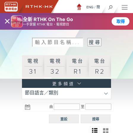
ENG
/
簡
×
全新 RTHK On The Go
取得
一手掌握 RTHK 電台、電視節目
電視
電視
電台
電台
31
32
R1
R2
電台
更多頻道
節目語言／類別
R3
電台
電台
電台
由
至
普通
R4
R5
話台
重設
搜尋