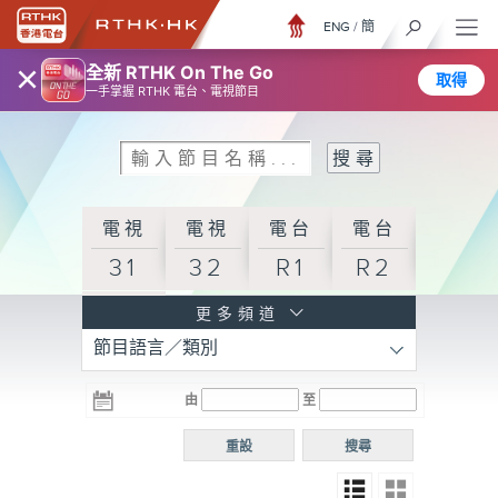
ENG
/
簡
×
全新 RTHK On The Go
取得
一手掌握 RTHK 電台、電視節目
電視
電視
電台
電台
31
32
R1
R2
電台
更多頻道
節目語言／類別
R3
電台
電台
電台
由
至
普通
R4
R5
話台
重設
搜尋