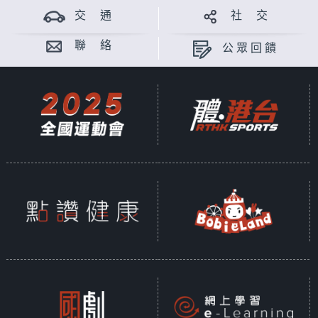
交 通
社 交
聯 絡
公眾回饋