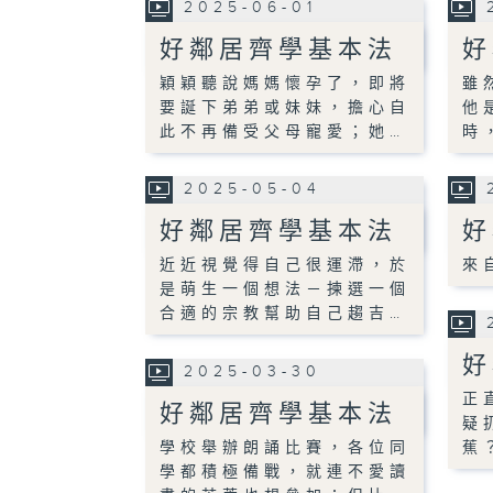
2025-06-01
好鄰居齊學基本法
好
穎穎聽說媽媽懷孕了，即將
雖
要誕下弟弟或妹妹，擔心自
他
此不再備受父母寵愛；她…
時
2025-05-04
好鄰居齊學基本法
好
近近視覺得自己很運滯，於
來
是萌生一個想法－揀選一個
合適的宗教幫助自己趨吉…
好
2025-03-30
正
好鄰居齊學基本法
疑
學校舉辦朗誦比賽，各位同
蕉
學都積極備戰，就連不愛讀