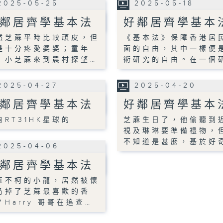
2025-05-25
2025-05-18
鄰居齊學基本法
好鄰居齊學基本
然芝蔴平時比較頑皮，但
《基本法》保障香港居
是十分疼愛婆婆；童年
面的自由，其中一樣便
，小芝蔴來到農村探望…
術研究的自由。在一個
2025-04-27
2025-04-20
鄰居齊學基本法
好鄰居齊學基本
自RT31HK星球的
芝蔴生日了，他偷聽到
視及琳琳要準備禮物，
不知道是甚麼，基於好
2025-04-06
鄰居齊學基本法
直不柯的小龍，居然被懷
扔掉了芝蔴最喜歡的香
？Harry 哥哥在追查…