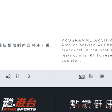
PROGRAMME ARCHI
Archive service will b
受版權限制內容除外。香
broadcast in the past 
restrictions. RTHK res
decision.
社 交
聯 絡