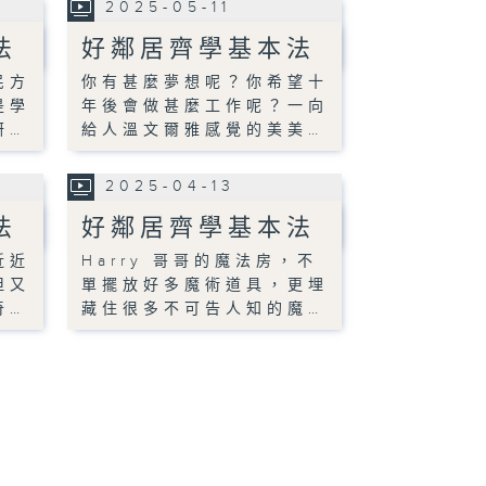
2025-05-11
法
好鄰居齊學基本法
民方
你有甚麼夢想呢？你希望十
是學
年後會做甚麼工作呢？一向
研…
給人溫文爾雅感覺的美美…
2025-04-13
法
好鄰居齊學基本法
近近
Harry 哥哥的魔法房，不
但又
單擺放好多魔術道具，更埋
奇…
藏住很多不可告人知的魔…