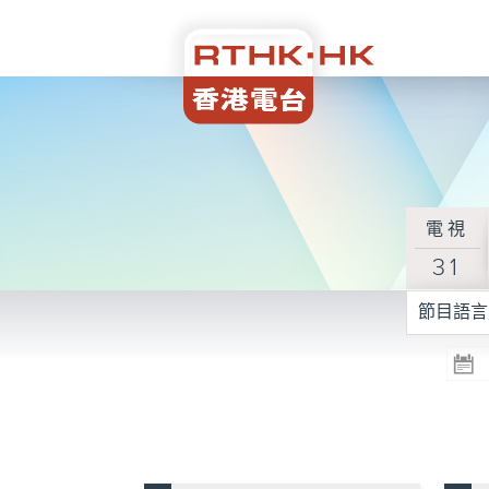
電視
31
節目語言