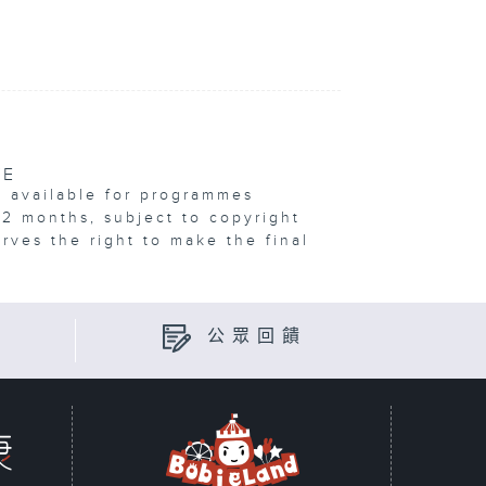
VE
e available for programmes
12 months, subject to copyright
erves the right to make the final
公眾回饋