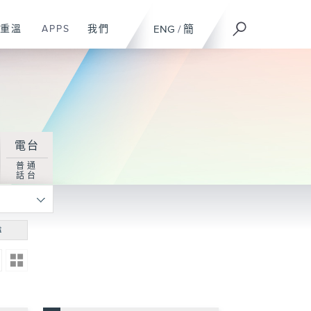
重溫
APPS
我們
ENG
/
簡
電台
普通
話台
尋