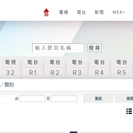
電視
電台
新聞
WEB+
電視
電台
電台
電台
電台
電台
32
R1
R2
R3
R4
R5
／類別
由
至
重設
搜