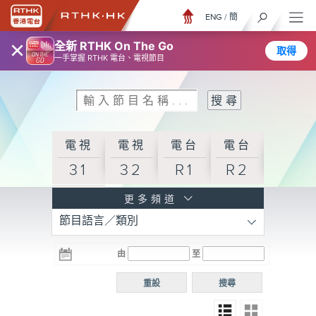
ENG
/
簡
×
全新 RTHK On The Go
取得
一手掌握 RTHK 電台、電視節目
電視
電視
電台
電台
31
32
R1
R2
電台
更多頻道
節目語言／類別
R3
電台
電台
電台
由
至
普通
R4
R5
話台
重設
搜尋