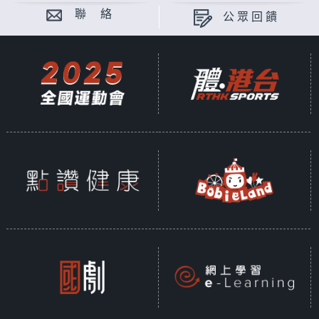
聯 絡
公眾回饋