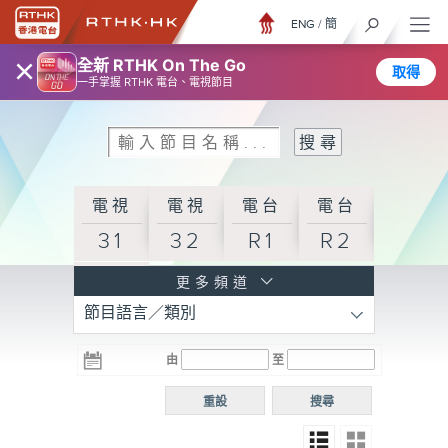
ENG
/
簡
×
全新 RTHK On The Go
取得
一手掌握 RTHK 電台、電視節目
電視
電視
電台
電台
31
32
R1
R2
電台
更多頻道
節目語言／類別
R3
電台
電台
電台
由
至
普通
R4
R5
話台
重設
搜尋