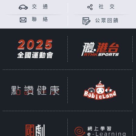
交 通
社 交
聯 絡
公眾回饋