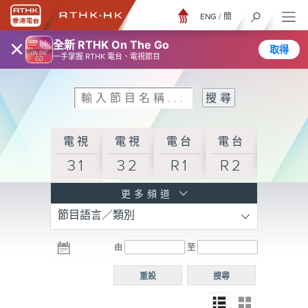
ENG
/
簡
×
全新 RTHK On The Go
取得
一手掌握 RTHK 電台、電視節目
電視
電視
電台
電台
31
32
R1
R2
電台
更多頻道
節目語言／類別
R3
電台
電台
電台
由
至
普通
R4
R5
話台
重設
搜尋