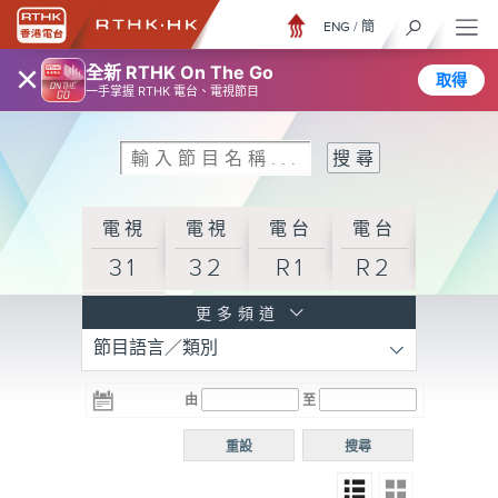
ENG
/
簡
×
全新 RTHK On The Go
取得
一手掌握 RTHK 電台、電視節目
電視
電視
電台
電台
31
32
R1
R2
電台
更多頻道
節目語言／類別
R3
電台
電台
電台
由
至
普通
R4
R5
話台
重設
搜尋