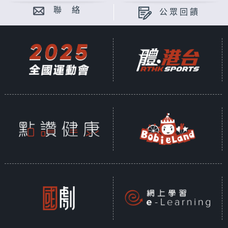
聯 絡
公眾回饋