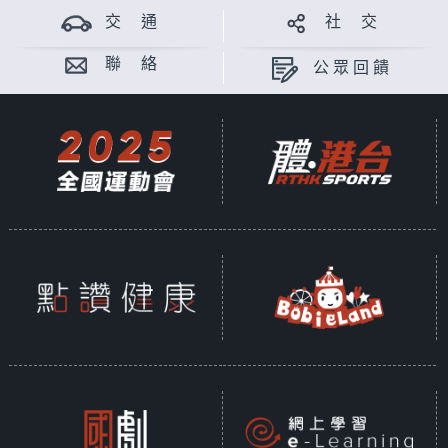
交 通
社 交
聯 絡
公眾回饋