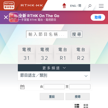
ENG
/
簡
×
全新 RTHK On The Go
取得
一手掌握 RTHK 電台、電視節目
電視
電視
電台
電台
31
32
R1
R2
電台
更多頻道
節目語言／類別
R3
電台
電台
電台
由
至
普通
R4
R5
話台
重設
搜尋