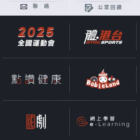
聯 絡
公眾回饋