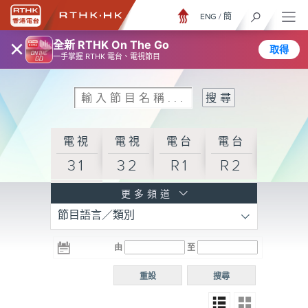
ENG
/
簡
×
全新 RTHK On The Go
取得
一手掌握 RTHK 電台、電視節目
電視
電視
電台
電台
31
32
R1
R2
電台
更多頻道
節目語言／類別
R3
電台
電台
電台
由
至
普通
R4
R5
話台
重設
搜尋