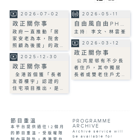
2026-07-02
2026-05-11
政正關你事
自由風自由PH…
政府一直推動「居
主持: 李文、林雲峯
家安老為本，院舍
2026-03-12
照顧為後援」的政…
政正關你事
2025-12-30
公共屋邨有不少長
政正關你事
者住戶，其中獨居
全港首個獲「長者
長者或雙老住戶尤…
友善樓宇」認證的
住宅項目推出，是…
節目重溫
PROGRAMME
ARCHIVE
本平台提供過往12個月
Archive service will
的節目重溫，受版權限
be available for
制內容除外。香港電台