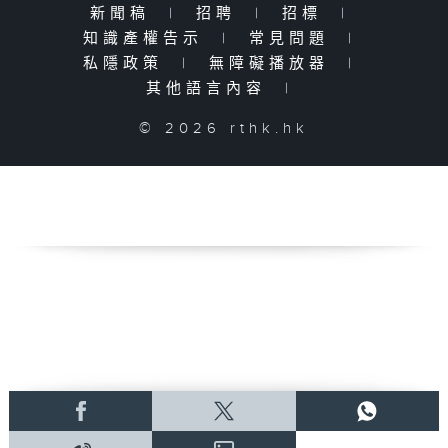
新聞稿
|
招聘
|
招標
|
知識產權告示
|
常見問題
|
私隱政策
|
無障礙播放器
|
其他語言內容
|
© 2026 rthk.hk