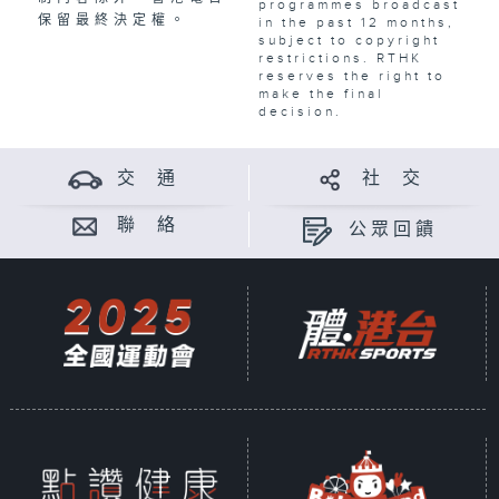
programmes broadcast
保留最終決定權。
in the past 12 months,
subject to copyright
restrictions. RTHK
reserves the right to
make the final
decision.
交 通
社 交
聯 絡
公眾回饋