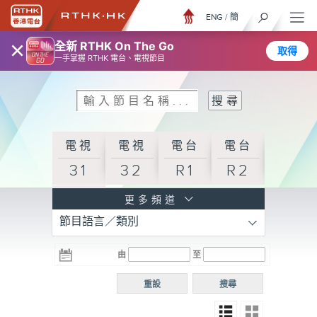
ENG
/
簡
×
全新 RTHK On The Go
取得
一手掌握 RTHK 電台、電視節目
電視
電視
電台
電台
31
32
R1
R2
電台
更多頻道
節目語言／類別
R3
電台
電台
電台
由
至
普通
R4
R5
話台
重設
搜尋