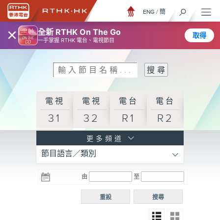
ENG
/
簡
×
全新 RTHK On The Go
取得
一手掌握 RTHK 電台、電視節目
電視
電視
電台
電台
31
32
R1
R2
電台
更多頻道
節目語言／類別
R3
電台
電台
電台
由
至
普通
R4
R5
話台
重設
搜尋