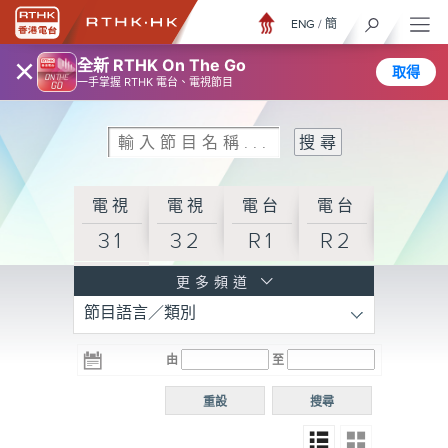
ENG
/
簡
×
全新 RTHK On The Go
取得
一手掌握 RTHK 電台、電視節目
電視
電視
電台
電台
31
32
R1
R2
電台
更多頻道
節目語言／類別
R3
電台
電台
電台
由
至
普通
R4
R5
話台
重設
搜尋