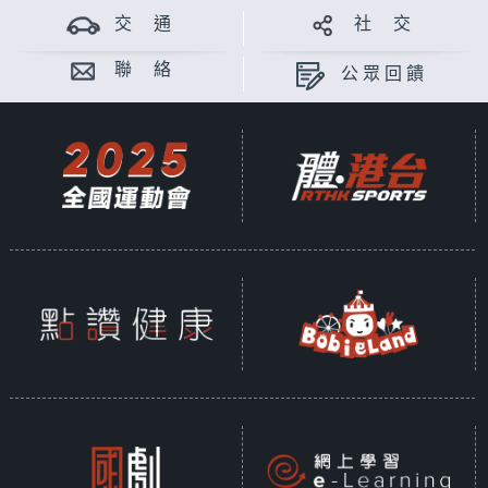
交 通
社 交
聯 絡
公眾回饋