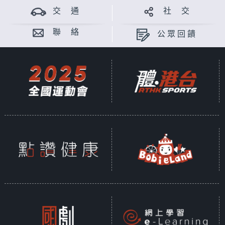
交 通
社 交
聯 絡
公眾回饋