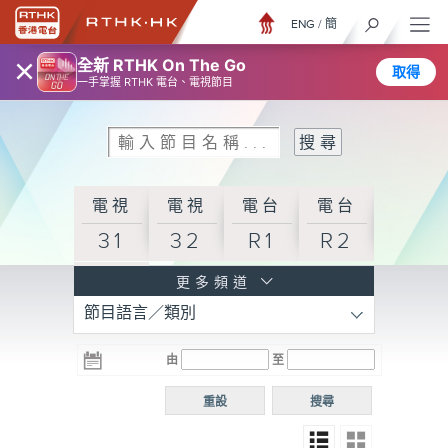
ENG
/
簡
×
全新 RTHK On The Go
取得
一手掌握 RTHK 電台、電視節目
電視
電視
電台
電台
31
32
R1
R2
電台
更多頻道
節目語言／類別
R3
電台
電台
電台
由
至
普通
R4
R5
話台
重設
搜尋