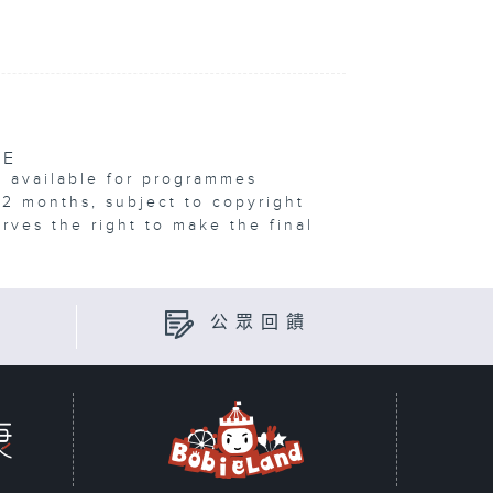
VE
e available for programmes
12 months, subject to copyright
erves the right to make the final
公眾回饋