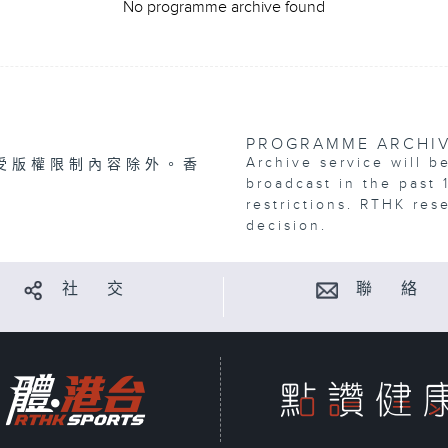
No programme archive found
PROGRAMME ARCHI
Archive service will b
受版權限制內容除外。香
broadcast in the past 
restrictions. RTHK res
decision.
社 交
聯 絡