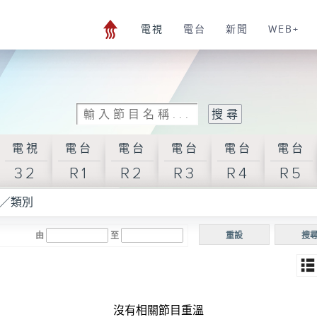
電視
電台
新聞
WEB+
電視
電台
電台
電台
電台
電台
32
R1
R2
R3
R4
R5
／類別
由
至
重設
搜
沒有相關節目重溫