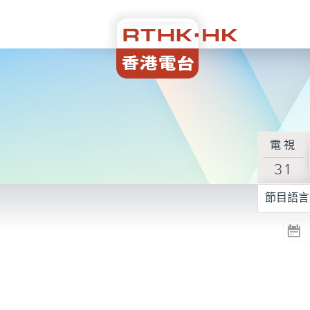
電視
31
節目語言