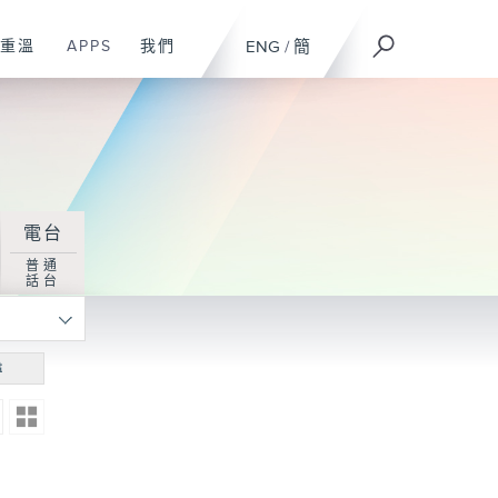
重溫
APPS
我們
ENG
/
簡
電台
普通
話台
尋