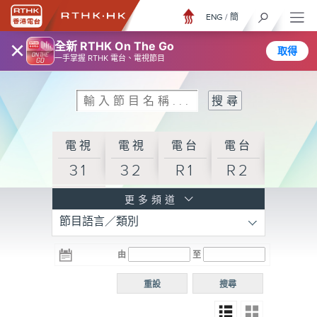
ENG
/
簡
×
全新 RTHK On The Go
取得
一手掌握 RTHK 電台、電視節目
電視
電視
電台
電台
31
32
R1
R2
電台
更多頻道
節目語言／類別
R3
電台
電台
電台
由
至
普通
R4
R5
話台
重設
搜尋