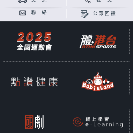
交 通
社 交
聯 絡
公眾回饋