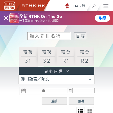
ENG
/
簡
×
全新 RTHK On The Go
取得
一手掌握 RTHK 電台、電視節目
電視
電視
電台
電台
31
32
R1
R2
電台
更多頻道
節目語言／類別
R3
電台
電台
電台
由
至
普通
R4
R5
話台
重設
搜尋