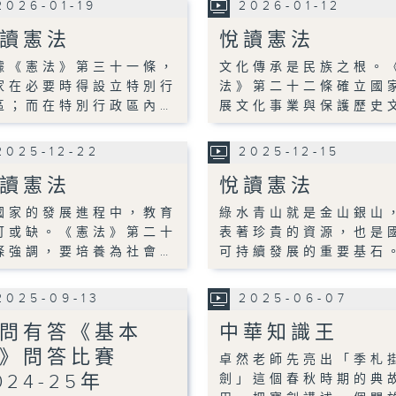
2026-01-19
2026-01-12
讀憲法
悅讀憲法
據《憲法》第三十一條，
文化傳承是民族之根。
家在必要時得設立特別行
法》第二十二條確立國
區；而在特別行政區內…
展文化事業與保護歷史
2025-12-22
2025-12-15
讀憲法
悅讀憲法
國家的發展進程中，教育
綠水青山就是金山銀山
可或缺。《憲法》第二十
表著珍貴的資源，也是
條強調，要培養為社會…
可持續發展的重要基石
2025-09-13
2025-06-07
問有答《基本
中華知識王
》問答比賽
卓然老師先亮出「季札
024-25年
劍」這個春秋時期的典