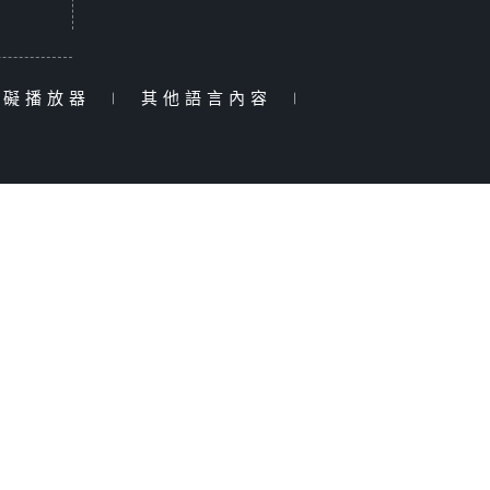
障礙播放器
|
其他語言內容
|