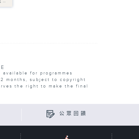
於…
VE
e available for programmes
12 months, subject to copyright
erves the right to make the final
公眾回饋