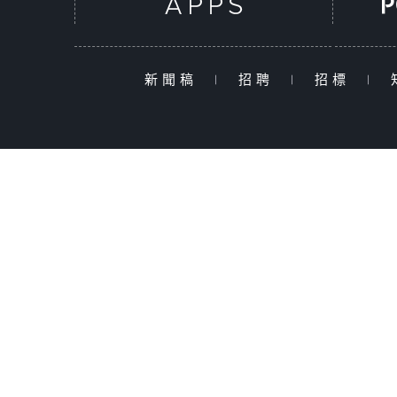
新聞稿
|
招聘
|
招標
|