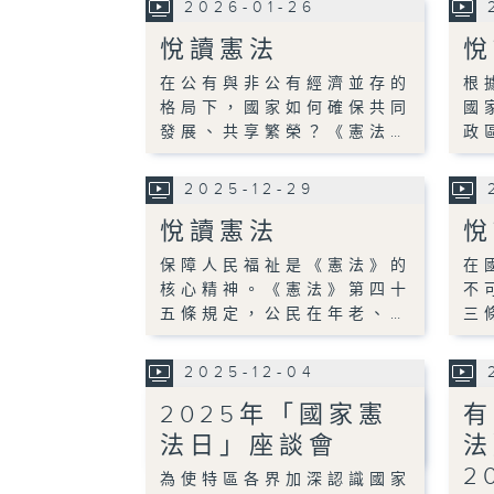
2026-01-26
悅讀憲法
悅
在公有與非公有經濟並存的
根
格局下，國家如何確保共同
國
發展、共享繁榮？《憲法…
政
2025-12-29
悅讀憲法
悅
保障人民福祉是《憲法》的
在
核心精神。《憲法》第四十
不
五條規定，公民在年老、…
三
2025-12-04
2025年「國家憲
有
法日」座談會
法
2
為使特區各界加深認識國家