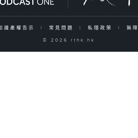
知識產權告示
|
常見問題
|
私隱政策
|
無
© 2026 rthk.hk