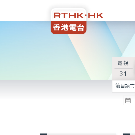
電視
31
節目語言