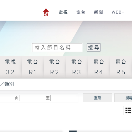
電視
電台
新聞
WEB+
電視
電台
電台
電台
電台
電台
32
R1
R2
R3
R4
R5
／類別
由
至
重設
搜