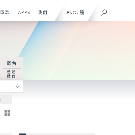
重溫
APPS
我們
ENG
/
簡
電台
普通
話台
尋