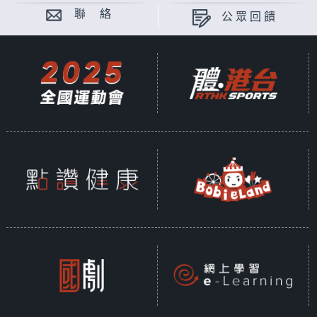
聯 絡
公眾回饋