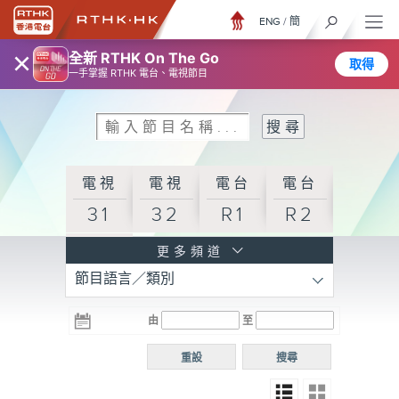
ENG
/
簡
×
全新 RTHK On The Go
取得
一手掌握 RTHK 電台、電視節目
電視
電視
電台
電台
31
32
R1
R2
電台
更多頻道
節目語言／類別
R3
電台
電台
電台
由
至
普通
R4
R5
話台
重設
搜尋