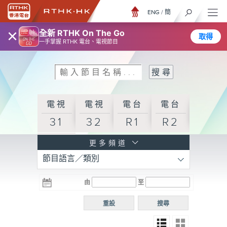
ENG
/
簡
×
全新 RTHK On The Go
取得
一手掌握 RTHK 電台、電視節目
電視
電視
電台
電台
31
32
R1
R2
電台
更多頻道
節目語言／類別
R3
電台
電台
電台
由
至
普通
R4
R5
話台
重設
搜尋