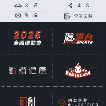
交 通
社 交
聯 絡
公眾回饋