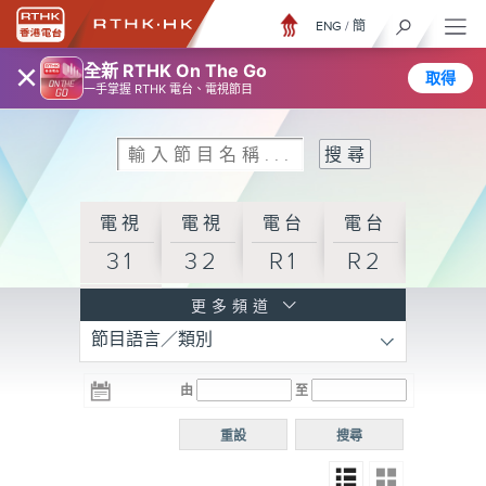
ENG
/
簡
×
全新 RTHK On The Go
取得
一手掌握 RTHK 電台、電視節目
電視
電視
電台
電台
31
32
R1
R2
電台
更多頻道
節目語言／類別
R3
電台
電台
電台
由
至
普通
R4
R5
話台
重設
搜尋