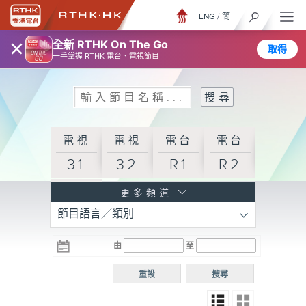
ENG
/
簡
×
全新 RTHK On The Go
取得
一手掌握 RTHK 電台、電視節目
電視
電視
電台
電台
31
32
R1
R2
電台
更多頻道
節目語言／類別
R3
電台
電台
電台
由
至
普通
R4
R5
話台
重設
搜尋