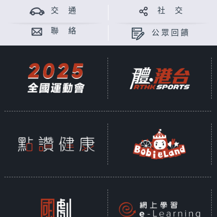
交 通
社 交
聯 絡
公眾回饋