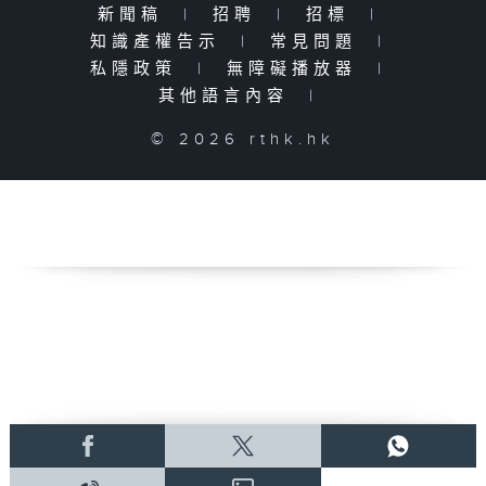
新聞稿
|
招聘
|
招標
|
知識產權告示
|
常見問題
|
私隱政策
|
無障礙播放器
|
其他語言內容
|
© 2026 rthk.hk