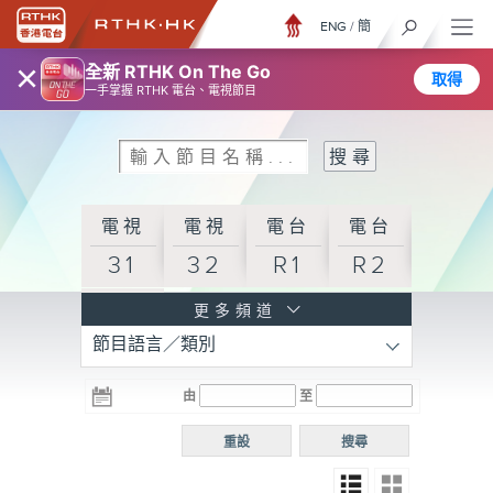
ENG
/
簡
×
全新 RTHK On The Go
取得
一手掌握 RTHK 電台、電視節目
電視
電視
電台
電台
31
32
R1
R2
電台
更多頻道
節目語言／類別
R3
電台
電台
電台
由
至
普通
R4
R5
話台
重設
搜尋