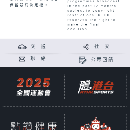
programmes broadcast
保留最終決定權。
in the past 12 months,
subject to copyright
restrictions. RTHK
reserves the right to
make the final
decision.
交 通
社 交
聯 絡
公眾回饋