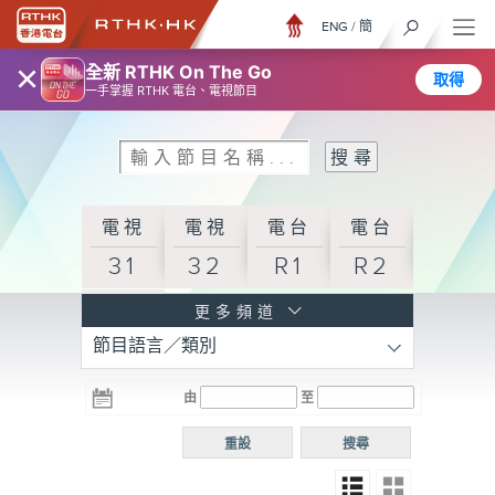
ENG
/
簡
×
全新 RTHK On The Go
取得
一手掌握 RTHK 電台、電視節目
電視
電視
電台
電台
31
32
R1
R2
電台
更多頻道
節目語言／類別
R3
電台
電台
電台
由
至
普通
R4
R5
話台
重設
搜尋