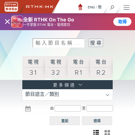
ENG
/
簡
×
全新 RTHK On The Go
取得
一手掌握 RTHK 電台、電視節目
電視
電視
電台
電台
31
32
R1
R2
電台
更多頻道
節目語言／類別
R3
電台
電台
電台
由
至
普通
R4
R5
話台
重設
搜尋