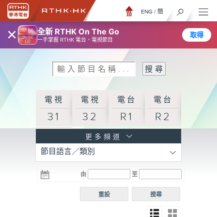
ENG
/
簡
×
全新 RTHK On The Go
取得
一手掌握 RTHK 電台、電視節目
電視
電視
電台
電台
31
32
R1
R2
電台
更多頻道
節目語言／類別
R3
電台
電台
電台
由
至
普通
R4
R5
話台
重設
搜尋