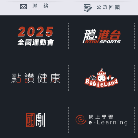
聯 絡
公眾回饋