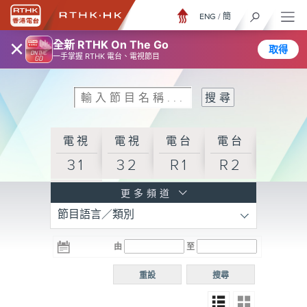
ENG
/
簡
×
全新 RTHK On The Go
取得
一手掌握 RTHK 電台、電視節目
電視
電視
電台
電台
31
32
R1
R2
電台
更多頻道
節目語言／類別
R3
電台
電台
電台
由
至
普通
R4
R5
話台
重設
搜尋