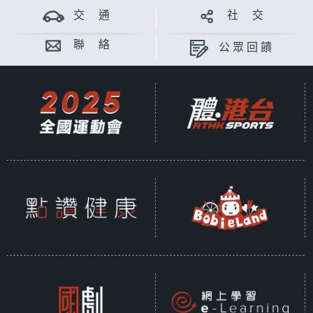
交 通
社 交
聯 絡
公眾回饋