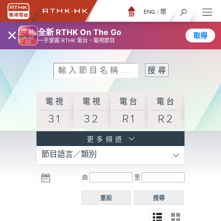
ENG
/
簡
×
全新 RTHK On The Go
取得
一手掌握 RTHK 電台、電視節目
電視
電視
電台
電台
31
32
R1
R2
電台
更多頻道
節目語言／類別
R3
電台
電台
電台
由
至
普通
R4
R5
話台
重設
搜尋