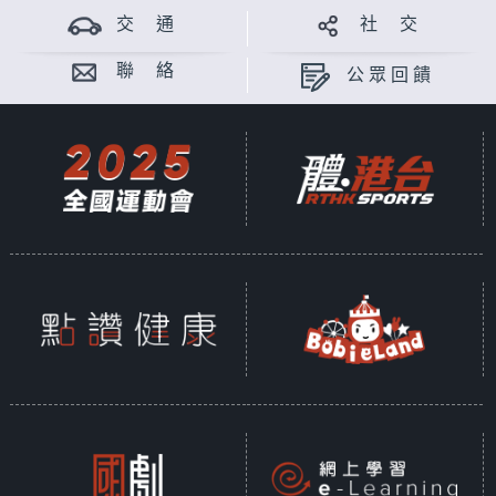
交 通
社 交
聯 絡
公眾回饋