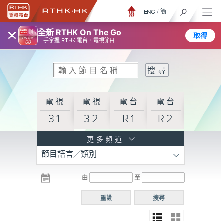
ENG
/
簡
×
全新 RTHK On The Go
取得
一手掌握 RTHK 電台、電視節目
電視
電視
電台
電台
31
32
R1
R2
電台
更多頻道
節目語言／類別
R3
電台
電台
電台
由
至
普通
R4
R5
話台
重設
搜尋