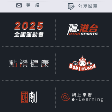
聯 絡
公眾回饋