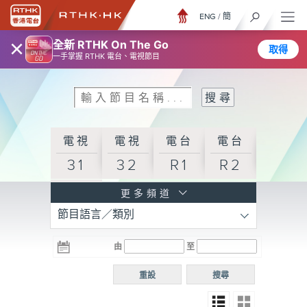
ENG
/
簡
×
全新 RTHK On The Go
取得
一手掌握 RTHK 電台、電視節目
電視
電視
電台
電台
31
32
R1
R2
電台
更多頻道
節目語言／類別
R3
電台
電台
電台
由
至
普通
R4
R5
話台
重設
搜尋