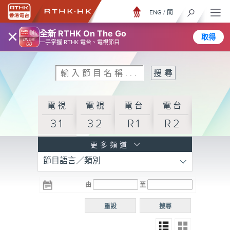
ENG
/
簡
×
全新 RTHK On The Go
取得
一手掌握 RTHK 電台、電視節目
電視
電視
電台
電台
31
32
R1
R2
電台
更多頻道
節目語言／類別
R3
電台
電台
電台
由
至
普通
R4
R5
話台
重設
搜尋