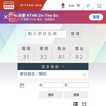
ENG
/
簡
×
全新 RTHK On The Go
取得
一手掌握 RTHK 電台、電視節目
電視
電視
電台
電台
31
32
R1
R2
電台
更多頻道
節目語言／類別
R3
電台
電台
電台
由
至
普通
R4
R5
話台
重設
搜尋