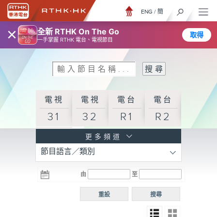
ENG
/
簡
×
全新 RTHK On The Go
取得
一手掌握 RTHK 電台、電視節目
電視
電視
電台
電台
31
32
R1
R2
電台
更多頻道
節目語言／類別
R3
電台
電台
電台
由
至
普通
R4
R5
話台
重設
搜尋