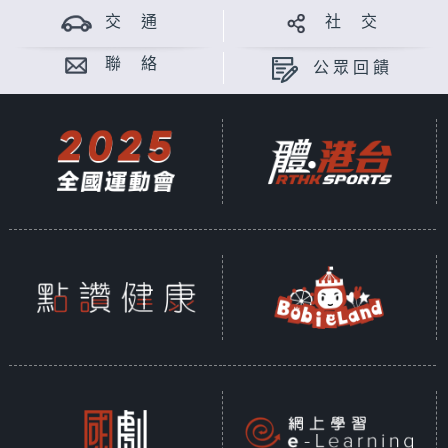
交 通
社 交
聯 絡
公眾回饋