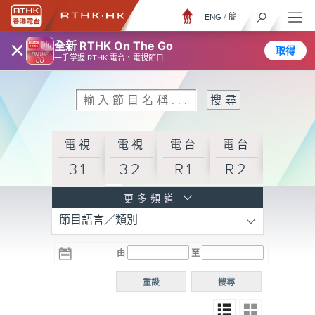
ENG
/
簡
×
全新 RTHK On The Go
取得
一手掌握 RTHK 電台、電視節目
電視
電視
電台
電台
31
32
R1
R2
電台
更多頻道
節目語言／類別
R3
電台
電台
電台
由
至
普通
R4
R5
話台
重設
搜尋