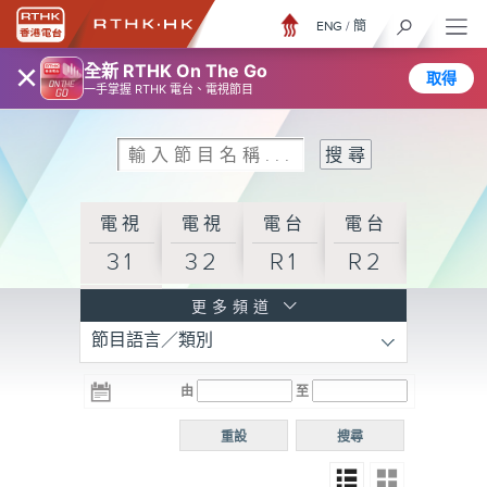
ENG
/
簡
×
全新 RTHK On The Go
取得
一手掌握 RTHK 電台、電視節目
電視
電視
電台
電台
31
32
R1
R2
電台
更多頻道
節目語言／類別
R3
電台
電台
電台
由
至
普通
R4
R5
話台
重設
搜尋