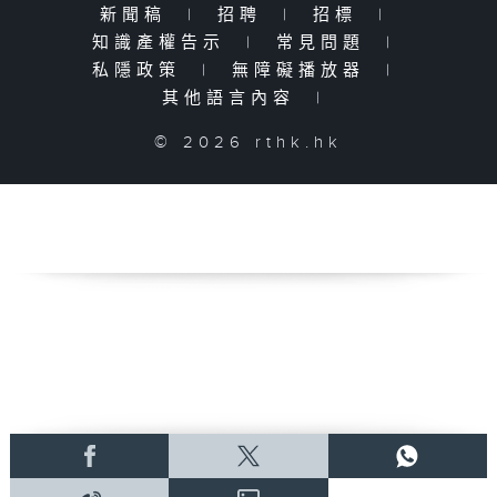
新聞稿
|
招聘
|
招標
|
知識產權告示
|
常見問題
|
私隱政策
|
無障礙播放器
|
其他語言內容
|
© 2026 rthk.hk