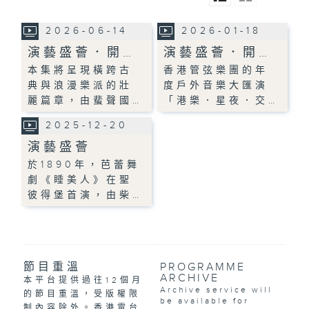
2026-06-14
2026-01-18
演藝盛薈．開…
演藝盛薈．開…
本集將呈現橫跨古
香港管弦樂團的年
典與浪漫樂派的壯
度戶外音樂大匯演
麗篇章，由蜚聲國…
「港樂．星夜．交…
2025-12-20
演藝盛薈
於1890年，芭蕾舞
劇《睡美人》在聖
彼得堡首演，由柴…
節目重溫
PROGRAMME
ARCHIVE
本平台提供過往12個月
Archive service will
的節目重溫，受版權限
be available for
制內容除外。香港電台