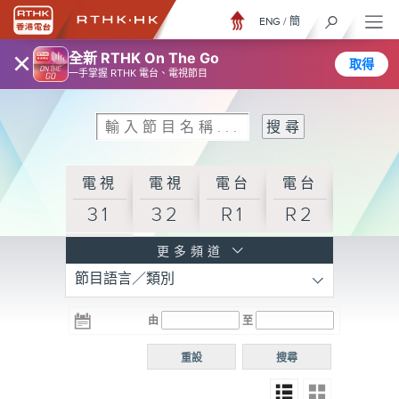
ENG
/
簡
×
全新 RTHK On The Go
取得
一手掌握 RTHK 電台、電視節目
電視
電視
電台
電台
31
32
R1
R2
電台
更多頻道
節目語言／類別
R3
電台
電台
電台
由
至
普通
R4
R5
話台
重設
搜尋