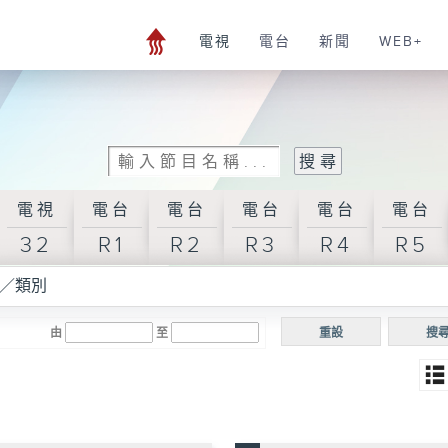
電視
電台
新聞
WEB+
電視
電台
電台
電台
電台
電台
32
R1
R2
R3
R4
R5
／類別
由
至
重設
搜