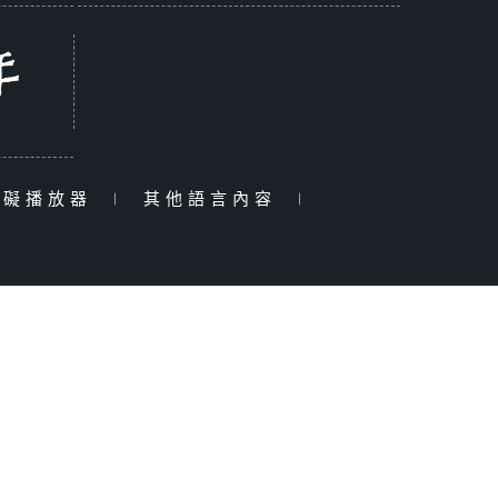
障礙播放器
|
其他語言內容
|