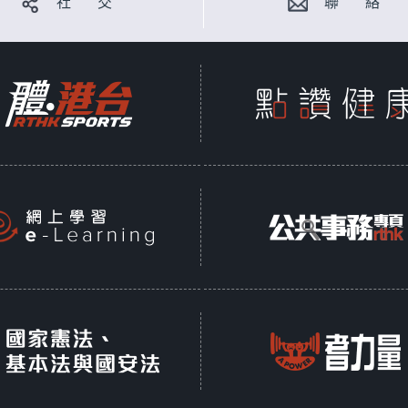
社 交
聯 絡