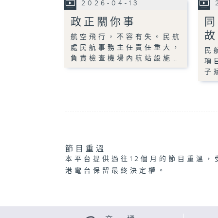
2026-04-13
政正關你事
同
故
航空飛行，不容有失。民航
處民航事務主任責任重大，
民
負責檢查機場內航站設施…
項
子
節目重溫
本平台提供過往12個月的節目重溫，
港電台保留最終決定權。