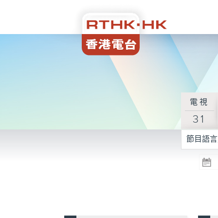
電視
31
節目語言