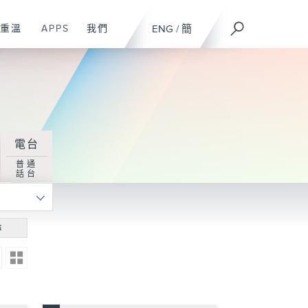
重溫
APPS
我們
ENG
/
簡
電台
普通
話台
尋